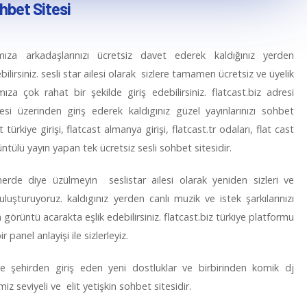
hbet Sitesi
ıza arkadaşlarınızı ücretsiz davet ederek kaldığınız yerden
ilirsiniz. sesli star ailesi olarak sizlere tamamen ücretsiz ve üyelik
a çok rahat bir şekilde giriş edebilirsiniz. flatcast.biz adresi
itesi üzerinden giriş ederek kaldıgınız güzel yayınlarınızı sohbet
türkiye girişi, flatcast almanya girişi, flatcast.tr odaları, flat cast
örüntülü yayın yapan tek ücretsiz sesli sohbet sitesidir.
z nerde diye üzülmeyin seslistar ailesi olarak yeniden sizleri ve
uşturuyoruz. kaldıgınız yerden canlı muzik ve istek şarkılarınızı
görüntü acarakta eşlik edebilirsiniz. flatcast.biz türkiye platformu
r panel anlayişi ile sizlerleyiz.
ve şehirden giriş eden yeni dostluklar ve birbirinden komik dj
z seviyeli ve elit yetişkin sohbet sitesidir.