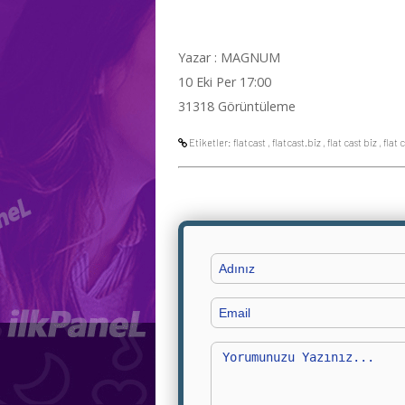
Yazar : MAGNUM
10 Eki Per 17:00
31318 Görüntüleme
Etiketler:
flatcast
,
flatcast.biz
,
flat cast biz
,
flat 
Adınız
Email
Yorumunuz