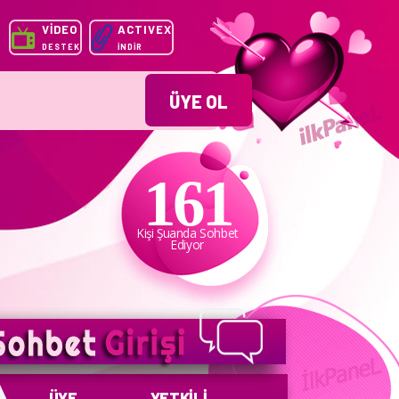
VİDEO
ACTIVEX
DESTEK
İNDİR
ÜYE OL
161
ı Cihazlardan sitemize giriş etmek Münkündür.
Kişi Şuanda Sohbet
Ediyor
ÜYE
YETKİLİ