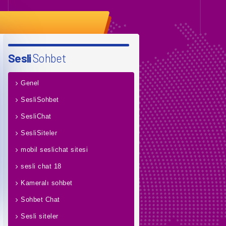
Sesli
Sohbet
Genel
SesliSohbet
SesliChat
SesliSiteler
mobil seslichat sitesi
sesli chat 18
Kameralı sohbet
Sohbet Chat
Sesli siteler