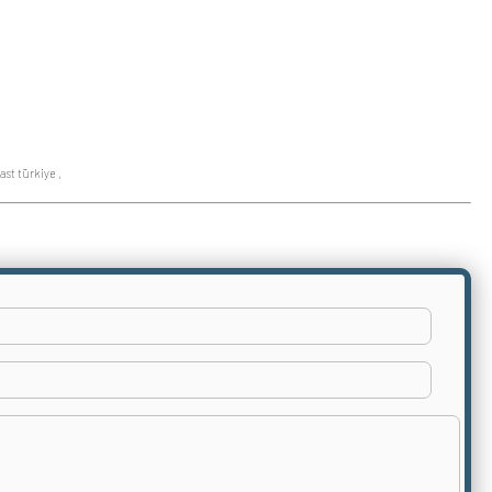
cast türkiye
,