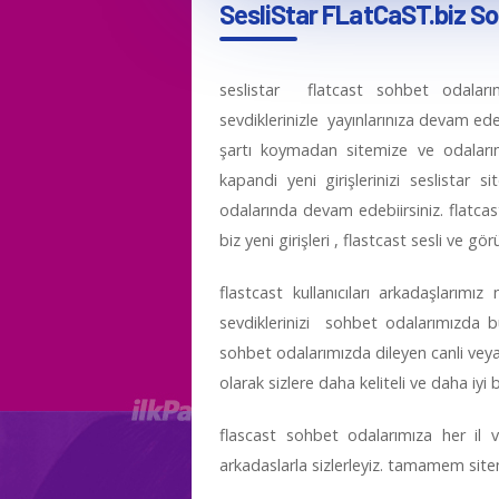
SesliStar FLatCaST.biz So
seslistar flatcast sohbet odalarım
sevdiklerinizle yayınlarınıza devam edeb
şartı koymadan sitemize ve odalarımız
kapandi yeni girişlerinizi seslistar s
odalarında devam edebiirsiniz. flatcast 
biz yeni girişleri , flastcast sesli ve g
flastcast kullanıcıları arkadaşlarımı
sevdiklerinizi sohbet odalarımızda bul
sohbet odalarımızda dileyen canli veya 
olarak sizlere daha keliteli ve daha iyi bi
flascast sohbet odalarımıza her il 
arkadaslarla sizlerleyiz. tamamem sitemi