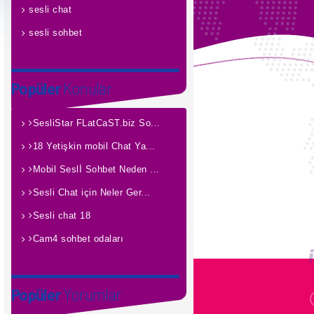
sesli chat
sesli sohbet
Popüler
Konular
SesliStar FLatCaST.biz So...
18 Yetişkin mobil Chat Ya...
Mobil Seslİ Sohbet Neden ...
Sesli Chat için Neler Ger...
Sesli chat 18
Cam4 sohbet odaları
Popüler
Yorumlar