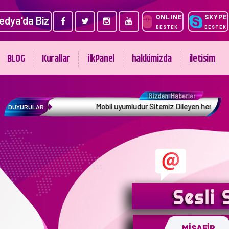
ONLINE
SKYPE
edya'da Biz
DESTEK
DESTEK
BLOG
Kurallar
ilkPanel
hakkimizda
iletisim
Mobil uyumludur Sitemiz Dileyen herkes Telefon ve Akıll
DUYURULAR
MİSAFİR