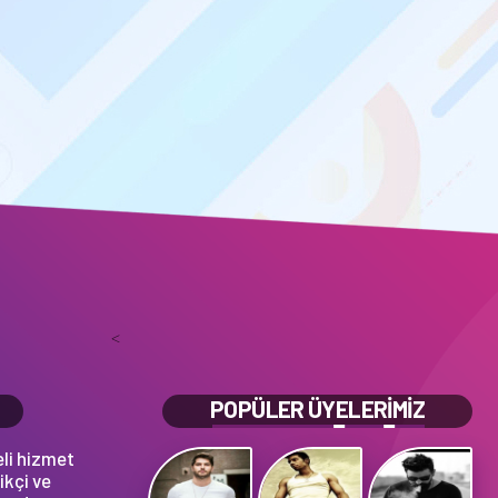
<
POPÜLER ÜYELERİMİZ
eli hizmet
ikçi ve