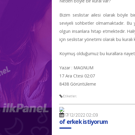
Neden böyle bir kural var?
Bizim seslistar ailesi olarak böyle 
seviyeli sohbetler olmamaktadır. Bu
olgun insanlara hitap etmektedir. Hali
için seslistar yönetimi olarak bu kuralı
Koymuş olduğumuz bu kurallara riayet e
Yazar : MAGNUM
17 Ara Ctesi 02:07
8438 Görüntüleme
Etiketler:
17/12/2022 02:09
of erkek istiyorum