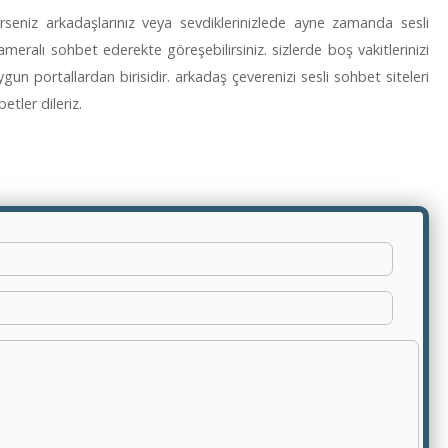
erseniz arkadaşlarınız veya sevdiklerinizlede ayne zamanda sesli
meralı sohbet ederekte göreşebilirsiniz. sizlerde boş vakitlerinizi
gun portallardan birisidir. arkadaş çeverenizi sesli sohbet siteleri
betler dileriz.