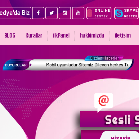
ONLINE
SKYPE
edya'da Biz
DESTEK
DESTEK
BLOG
Kurallar
ilkPanel
hakkimizda
iletisim
Mobil uyumludur Sitemiz Dileyen herkes Telefon ve Akıllı Cihazla
DUYURULAR
MİSAFİR