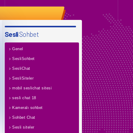
Sesli
Sohbet
Genel
SesliSohbet
SesliChat
SesliSiteler
mobil seslichat sitesi
sesli chat 18
Kameralı sohbet
Sohbet Chat
Sesli siteler