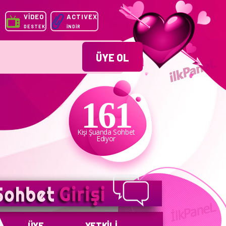
VİDEO
ACTIVEX
DESTEK
İNDİR
ÜYE OL
161
rdan sitemize giriş etmek Münkündür.
Kişi Şuanda Sohbet
Ediyor
ÜYE
YETKİLİ