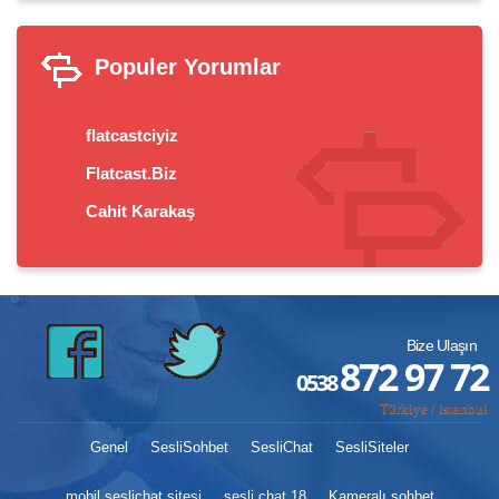
Populer Yorumlar
flatcastciyiz
Flatcast.Biz
Cahit Karakaş
Bize Ulaşın
872 97 72
0538
Türkiye / istanbul
Genel
SesliSohbet
SesliChat
SesliSiteler
mobil seslichat sitesi
sesli chat 18
Kameralı sohbet