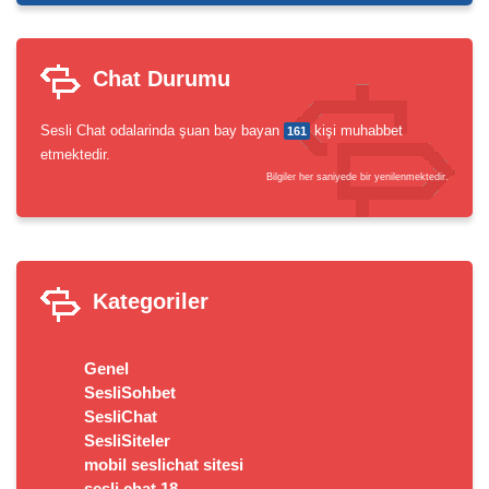
Chat Durumu
Sesli Chat odalarinda şuan bay bayan
kişi muhabbet
161
etmektedir.
Bilgiler her saniyede bir yenilenmektedir.
Kategoriler
Genel
SesliSohbet
SesliChat
SesliSiteler
mobil seslichat sitesi
sesli chat 18