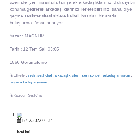
üzerinde yeni insanlarla tanışarak arkadaşlıklarınızı daha iyi bir
konuma getirerek arkadaşlıklarınızı ilerletebilirsiniz. sanal diye
geçme seslistar sitesi sizlere kaliteli insanları bir arada
buluşturma fırsatı sunuyor.
Yazar : MAGNUM
Tarih : 12 Tem Salı 03:05
1556 Görüntüleme
Etiketler:
sesli
,
sesli chat
,
arkadaşlık sitesi
,
sesli sohbet
,
arkadaş ariyorum
,
bayan arkadaş ariyorum
,
Kategori: SesliChat
17/12/2022 01:34
beni bul