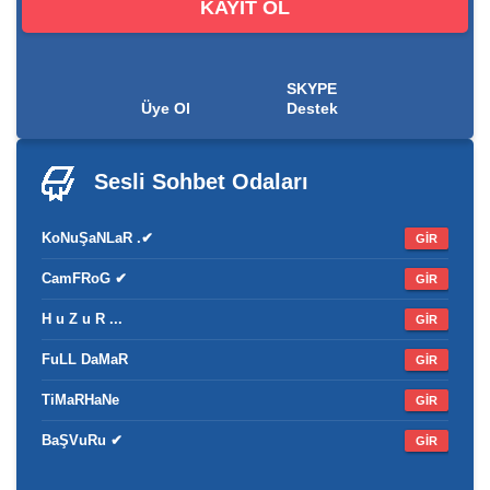
KAYIT OL
SKYPE
Üye Ol
Destek
Sesli Sohbet
Odaları
KoNuŞaNLaR .✔
GİR
CamFRoG ✔
GİR
H u Z u R ...
GİR
FuLL DaMaR
GİR
TiMaRHaNe
GİR
BaŞVuRu ✔
GİR