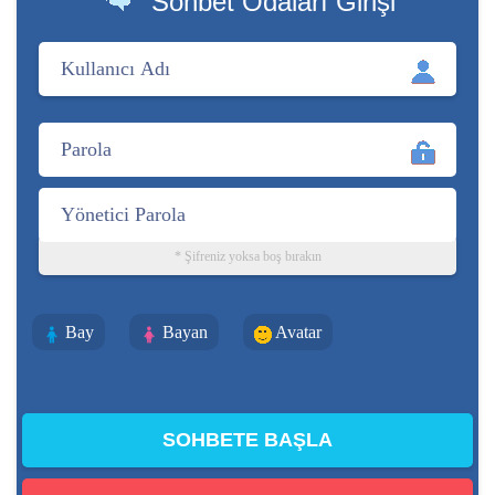
Sohbet Odaları Girişi
* Şifreniz yoksa boş bırakın
Bay
Bayan
Avatar