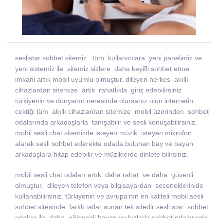
seslistar sohbet sitemiz tüm kullanıcılara yeni panelimiz ve
yeni sistemiz ile sitemiz sizlere daha keyifli sohbet etme
imkani artık mobil uyumlu olmuştur. dileyen herkes akıllı
cihazlardan sitemize artik rahatlıkla giriş edebilirsiniz.
türkiyenin ve dünyanın neresinde olursanız olun internetin
cektiği tüm akıllı cihazlardan sitemize mobil üzerinden sohbet
odalarında arkadaşlarla tanışabilir ve sesli konuşabilirsiniz.
mobil sesli chat sitemizde isteyen müzik isteyen mikrofon
alarak sesli sohbet ederekte odada bulunan bay ve bayan
arkadaşlara hitap edebilir ve müziklerde dinlete bilirsiniz.
mobil sesli chat odaları artık daha rahat ve daha güvenli
olmuştur. dileyen telefon veya bilgisayardan seceneklerinide
kullanabilirsiniz. türkiyenin ve avrupa'nın en kaliteli mobil sesli
sohbet sitesinde farklı tatlar sunan tek sitedir sesli star sohbet
odaları ile daha eğlenceli bayan ve kızlarla sohbet odalarında