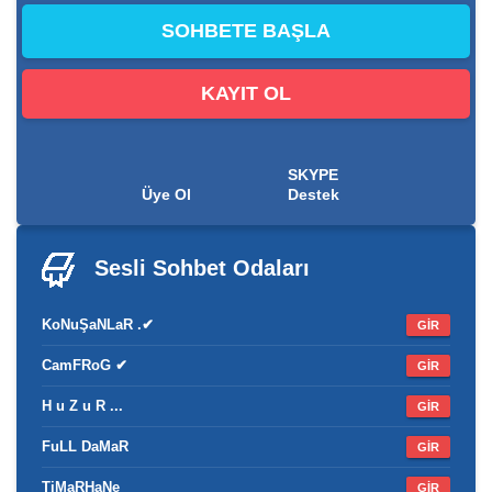
KAYIT OL
SKYPE
Üye Ol
Destek
Sesli Sohbet
Odaları
KoNuŞaNLaR .✔
GİR
CamFRoG ✔
GİR
H u Z u R ...
GİR
FuLL DaMaR
GİR
TiMaRHaNe
GİR