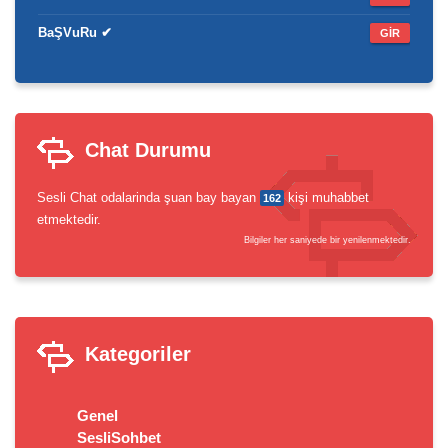
BaŞVuRu ✔
GİR
Chat Durumu
Sesli Chat odalarinda şuan bay bayan
kişi muhabbet
162
etmektedir.
Bilgiler her saniyede bir yenilenmektedir.
Kategoriler
Genel
SesliSohbet