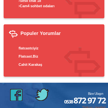
Sesli chat 18
Cam4 sohbet odaları
Populer Yorumlar
flatcastciyiz
Flatcast.Biz
Cahit Karakaş
Bize Ulaşın
872 97 72
0538
Türkiye / istanbul